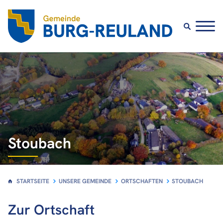
Unsere Gemeinde
Über Burg-Reuland
Politik
Ortschaften
Stoubach
Bauland
STARTSEITE
UNSERE GEMEINDE
ORTSCHAFTEN
STOUBACH
Zur Ortschaft