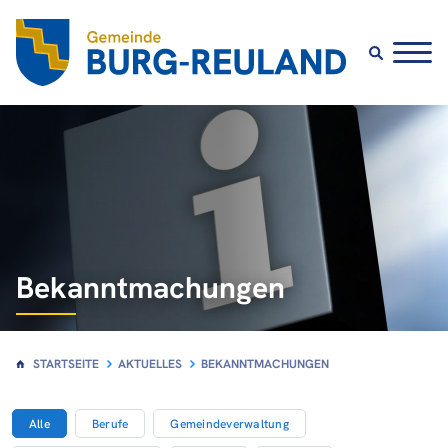
Bekanntmachungen
STARTSEITE
AKTUELLES
BEKANNTMACHUNGEN
Alle
Berufe
Gemeindeverwaltung