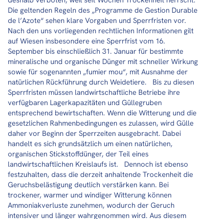
deshalb verboten, weil seit Wochen Trockenheit herrscht.
Die geltenden Regeln des „Programme de Gestion Durable
de l’Azote“ sehen klare Vorgaben und Sperrfristen vor.
Nach den uns vorliegenden rechtlichen Informationen gilt
auf Wiesen insbesondere eine Sperrfrist vom 16.
September bis einschließlich 31. Januar für bestimmte
mineralische und organische Dünger mit schneller Wirkung
sowie für sogenannten „fumier mou“, mit Ausnahme der
natürlichen Rückführung durch Weidetiere. Bis zu diesen
Sperrfristen müssen landwirtschaftliche Betriebe ihre
verfügbaren Lagerkapazitäten und Güllegruben
entsprechend bewirtschaften. Wenn die Witterung und die
gesetzlichen Rahmenbedingungen es zulassen, wird Gülle
daher vor Beginn der Sperrzeiten ausgebracht. Dabei
handelt es sich grundsätzlich um einen natürlichen,
organischen Stickstoffdünger, der Teil eines
landwirtschaftlichen Kreislaufs ist. Dennoch ist ebenso
festzuhalten, dass die derzeit anhaltende Trockenheit die
Geruchsbelästigung deutlich verstärken kann. Bei
trockener, warmer und windiger Witterung können
Ammoniakverluste zunehmen, wodurch der Geruch
intensiver und länger wahrgenommen wird. Aus diesem