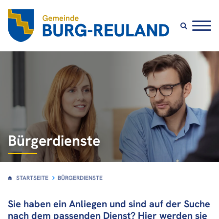
Startseite
Unsere Gemeinde
Bürgerdienste
Lokales Leben
Bürgerdienste
Tourismus
Kontakt
STARTSEITE
BÜRGERDIENSTE
Sie haben ein Anliegen und sind auf der Suche
nach dem passenden Dienst? Hier werden sie