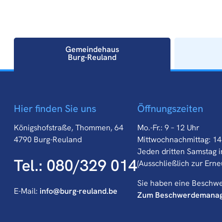
Gemeindehaus
Burg-Reuland
Gemeindehaus
Hier finden Sie uns
Öffnungszeiten
Burg-Reuland
Königshofstraße, Thommen, 64
Mo.-Fr.: 9 – 12 Uhr
4790 Burg-Reuland
Mittwochnachmittag: 14
Jeden dritten Samstag i
Tel.: 080/329 014
(Ausschließlich zur Ern
Sie haben eine Beschw
E-Mail:
info@burg-reuland.be
Zum Beschwerdemana
Bauhof
Dienst für Umwelt und
ÖSHZ
Hier finden Sie uns
Hier finden Sie uns
Hier finden Sie uns