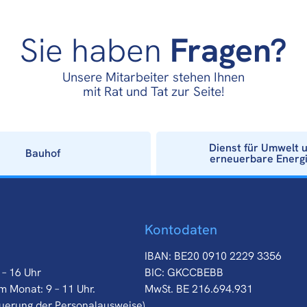
Sie haben
Fragen?
Unsere Mitarbeiter stehen Ihnen
mit Rat und Tat zur Seite!
Dienst für Umwelt 
Bauhof
erneuerbare Energ
Kontodaten
IBAN: BE20 0910 2229 3356
 – 16 Uhr
BIC: GKCCBEBB
m Monat: 9 – 11 Uhr.
MwSt. BE 216.694.931
euerung der Personalausweise)