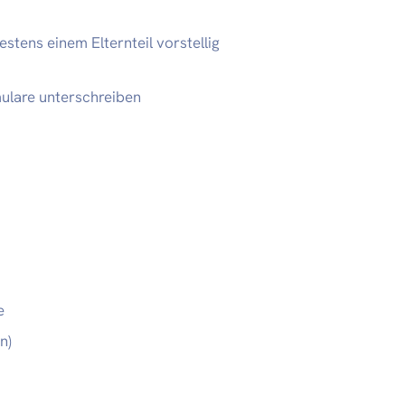
stens einem Elternteil vorstellig
mulare unterschreiben
e
n)