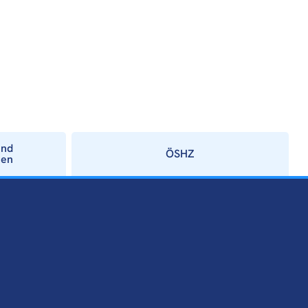
und
ÖSHZ
ien