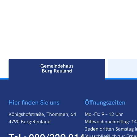
Gemeindehaus
Burg-Reuland
Gemeindehaus
Hier finden Sie uns
Öffnungszeiten
Burg-Reuland
Königshofstraße, Thommen, 64
Mo.-Fr.: 9 – 12 Uhr
4790 Burg-Reuland
Mittwochnachmittag: 14
Jeden dritten Samstag i
(Ausschließlich zur Ern