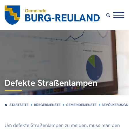
Gemeindedienste
Bevölkerungs- und Standesamt
Finanzdienst
Städtebaudienst
Defekte Straßenlampen
Schulwesen
Sekretariat
STARTSEITE
BÜRGERDIENSTE
GEMEINDEDIENSTE
BEVÖLKERUNGS-
Ländliche Entwicklung, Friedhöfe und
Um defekte Straßenlampen zu melden, muss man den
Grabstätten