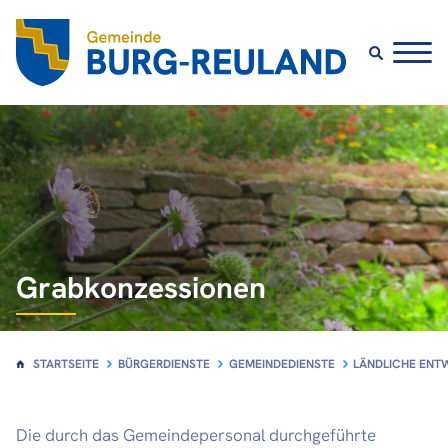
Bürgerdienste
Gemeindedienste
Andere Dienste
Grabkonzessionen
STARTSEITE
BÜRGERDIENSTE
GEMEINDEDIENSTE
LÄNDLICHE ENT
Die durch das Gemeindepersonal durchgeführte