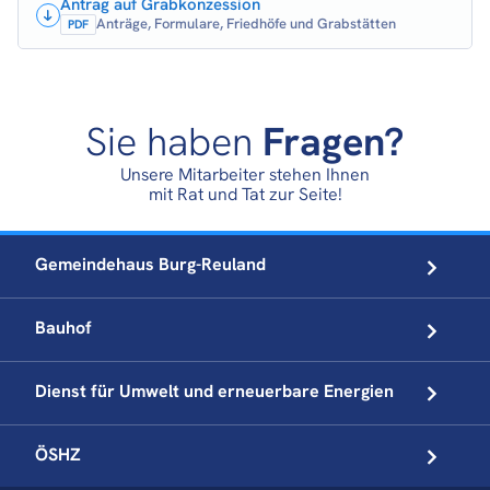
Antrag auf Grabkonzession
Anträge, Formulare, Friedhöfe und Grabstätten
PDF
Sie haben
Fragen?
Unsere Mitarbeiter stehen Ihnen
mit Rat und Tat zur Seite!
Gemeindehaus
Burg-Reuland
Bauhof
Dienst für Umwelt und
erneuerbare Energien
ÖSHZ