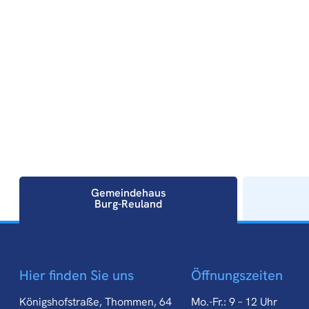
Gemeindehaus
Burg-Reuland
Gemeindehaus
Hier finden Sie uns
Öffnungszeiten
Burg-Reuland
Königshofstraße, Thommen, 64
Mo.-Fr.: 9 – 12 Uhr