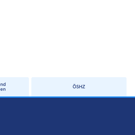
und
ÖSHZ
ien