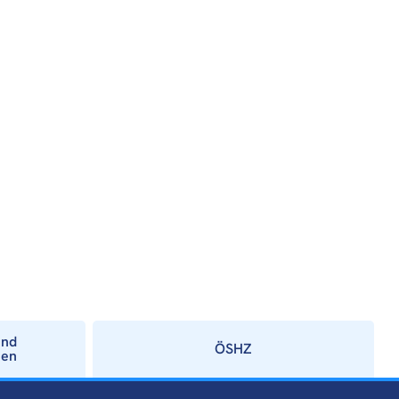
und
ÖSHZ
ien