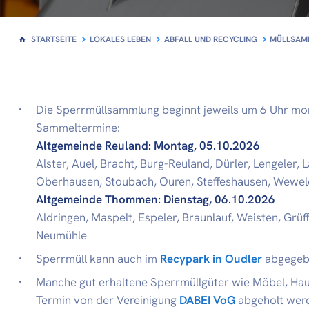
STARTSEITE
LOKALES LEBEN
ABFALL UND RECYCLING
MÜLLSAMM
Die Sperrmüllsammlung beginnt jeweils um 6 Uhr mor
Sammeltermine:
Altgemeinde Reuland: Montag, 05.10.2026
Alster, Auel, Bracht, Burg-Reuland, Dürler, Lengeler,
Oberhausen, Stoubach, Ouren, Steffeshausen, Weweler
Altgemeinde Thommen: Dienstag, 06.10.2026
Aldringen, Maspelt, Espeler, Braunlauf, Weisten, Grü
Neumühle
Sperrmüll kann auch im
Recypark in Oudler
abgegeb
Manche gut erhaltene Sperrmüllgüter wie Möbel, Hau
Termin von der Vereinigung
DABEI VoG
abgeholt werd