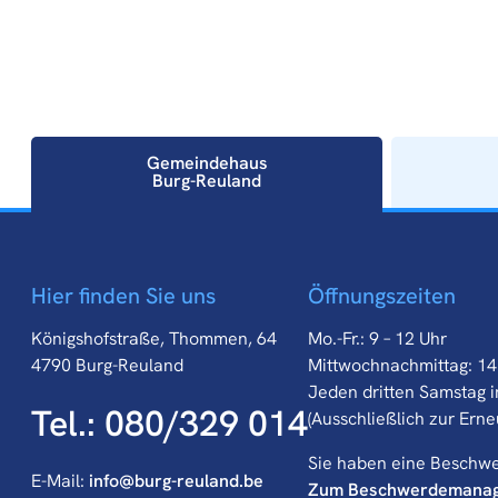
Gemeindehaus
Burg-Reuland
Gemeindehaus
Hier finden Sie uns
Öffnungszeiten
Burg-Reuland
Königshofstraße, Thommen, 64
Mo.-Fr.: 9 – 12 Uhr
4790 Burg-Reuland
Mittwochnachmittag: 14
Jeden dritten Samstag i
Tel.: 080/329 014
(Ausschließlich zur Ern
Sie haben eine Beschw
E-Mail:
info@burg-reuland.be
Zum Beschwerdemana