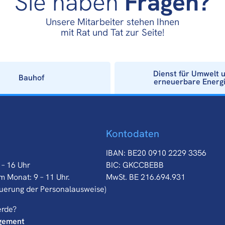
Sie haben
Fragen?
Unsere Mitarbeiter stehen Ihnen
mit Rat und Tat zur Seite!
Dienst für Umwelt 
Bauhof
erneuerbare Energ
Kontodaten
IBAN: BE20 0910 2229 3356
 – 16 Uhr
BIC: GKCCBEBB
m Monat: 9 – 11 Uhr.
MwSt. BE 216.694.931
euerung der Personalausweise)
erde?
gement