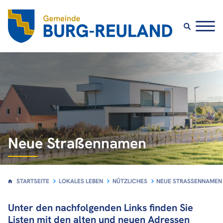
Lokales Leben
Vereine und Vereinigungen
Abfall und Recycling
Wirtschaft
Neue Straßennamen
Schulen
Nützliches
STARTSEITE
LOKALES LEBEN
NÜTZLICHES
NEUE STRASSENNAMEN
Unter den nachfolgenden Links finden Sie
Listen mit den alten und neuen Adressen