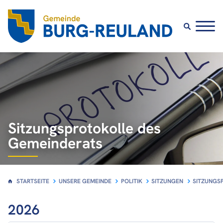
Politik
Vorstellung GK und GR
Sitzungen
Sitzungsprotokolle des
Räte in der Gemeinde
Gemeinderats
STARTSEITE
UNSERE GEMEINDE
POLITIK
SITZUNGEN
SITZUNGS
2026