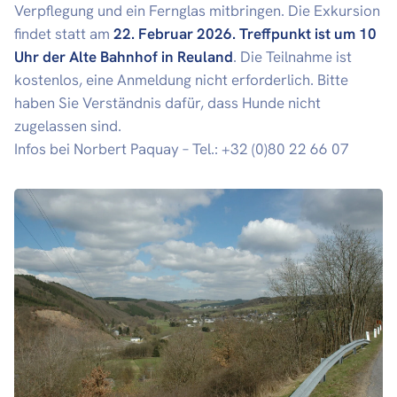
Verpflegung und ein Fernglas mitbringen. Die Exkursion
findet statt am
22. Februar 2026. Treffpunkt ist um 10
Uhr der Alte Bahnhof in Reuland
. Die Teilnahme ist
kostenlos, eine Anmeldung nicht erforderlich. Bitte
haben Sie Verständnis dafür, dass Hunde nicht
zugelassen sind.
Infos bei Norbert Paquay – Tel.: +32 (0)80 22 66 07