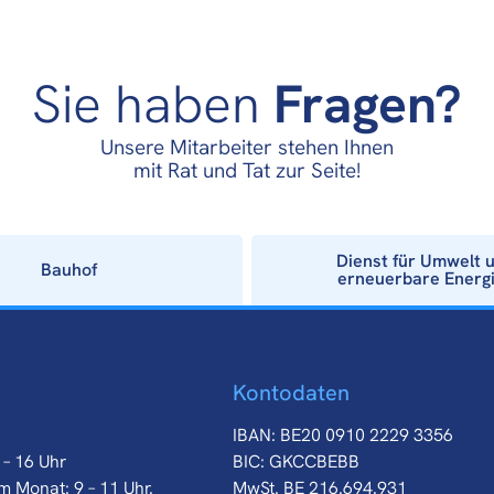
Sie haben
Fragen?
Unsere Mitarbeiter stehen Ihnen
mit Rat und Tat zur Seite!
Dienst für Umwelt 
Bauhof
erneuerbare Energ
Kontodaten
IBAN: BE20 0910 2229 3356
 – 16 Uhr
BIC: GKCCBEBB
m Monat: 9 – 11 Uhr.
MwSt. BE 216.694.931