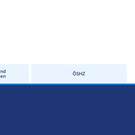
und
ÖSHZ
ien