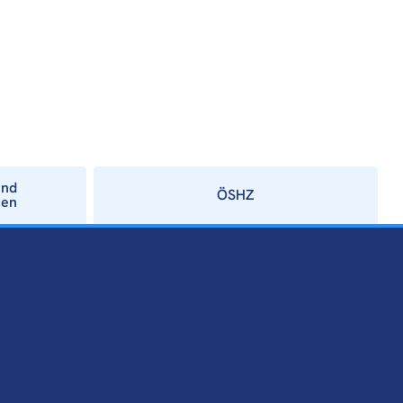
und
ÖSHZ
ien