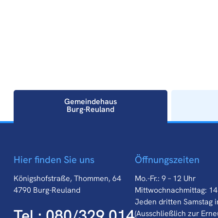
Gemeindehaus
Burg-Reuland
Gemeindehaus
Hier finden Sie uns
Öffnungszeiten
Burg-Reuland
Königshofstraße, Thommen, 64
Mo.-Fr.: 9 – 12 Uhr
4790 Burg-Reuland
Mittwochnachmittag: 14
Jeden dritten Samstag i
Tel.: 080/329 014
(Ausschließlich zur Ern