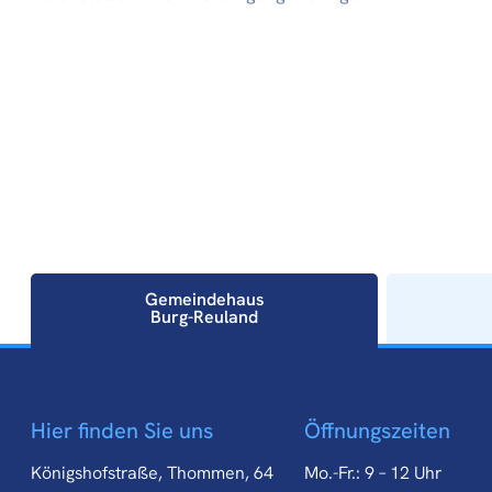
Gemeindehaus
Burg-Reuland
Gemeindehaus
Hier finden Sie uns
Öffnungszeiten
Burg-Reuland
Königshofstraße, Thommen, 64
Mo.-Fr.: 9 – 12 Uhr