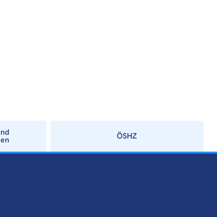
und
ÖSHZ
ien