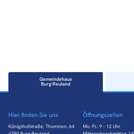
Gemeindehaus
Burg-Reuland
Gemeindehaus
Hier finden Sie uns
Öffnungszeiten
Burg-Reuland
Königshofstraße, Thommen, 64
Mo.-Fr.: 9 – 12 Uhr
4790 Burg-Reuland
Mittwochnachmittag: 14