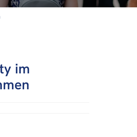
N
ty im
ommen