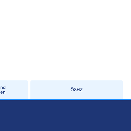
und
ÖSHZ
ien