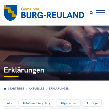
Erklärungen
STARTSEITE
AKTUELLES
ERKLÄRUNGEN
Alle
Abfall und Recycling
Allgemeines
Anträge